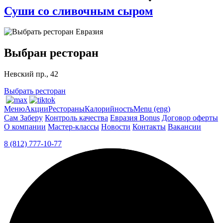
Суши со сливочным сыром
Выбран ресторан
Невский пр., 42
Выбрать ресторан
Меню
Акции
Рестораны
Калорийность
Menu (eng)
Сам Заберу
Контроль качества
Евразия Bonus
Договор оферты
О компании
Мастер-классы
Новости
Контакты
Вакансии
8 (812) 777-10-77